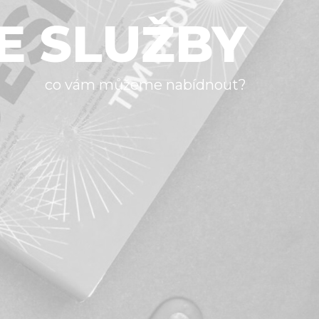
E SLUŽBY
co vám můžeme nabídnout?