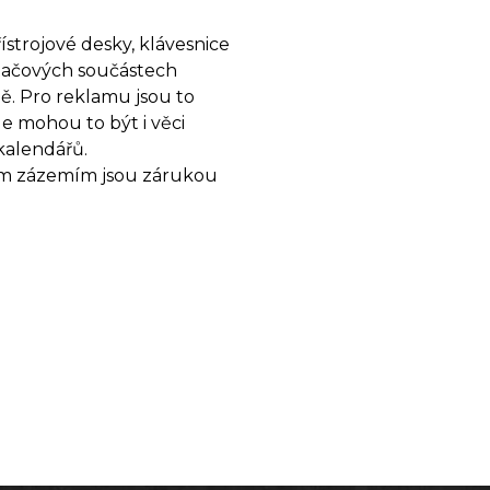
strojové desky, klávesnice
ítačových součástech
ě. Pro reklamu jsou to
le mohou to být i věci
kalendářů.
ím zázemím jsou zárukou