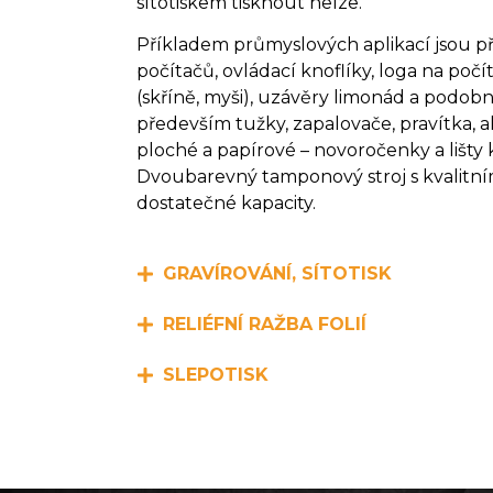
sítotiskem tisknout nelze.
Příkladem průmyslových aplikací jsou pří
počítačů, ovládací knoflíky, loga na poč
(skříně, myši), uzávěry limonád a podobn
především tužky, zapalovače, pravítka, a
ploché a papírové – novoročenky a lišty 
Dvoubarevný tamponový stroj s kvalitn
dostatečné kapacity.
GRAVÍROVÁNÍ, SÍTOTISK
RELIÉFNÍ RAŽBA FOLIÍ
SLEPOTISK