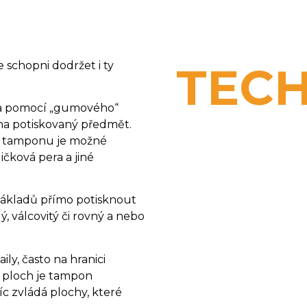
TEC
schopni dodržet i ty
 za pomocí „gumového“
na potiskovaný předmět.
m tamponu je možné
ičková pera a jiné
nákladů přímo potisknout
ý, válcovitý či rovný a nebo
ly, často na hranici
ů ploch je tampon
íc zvládá plochy, které