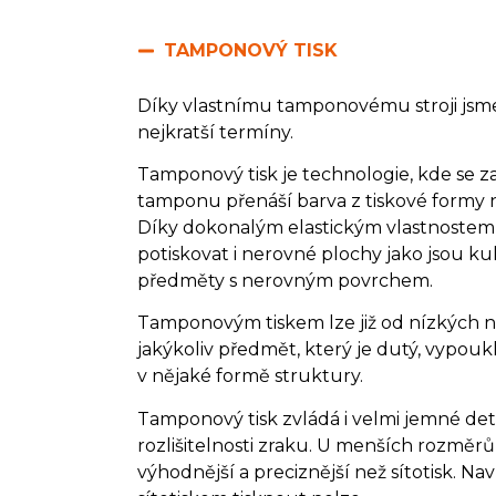
TAMPONOVÝ TISK
Díky vlastnímu tamponovému stroji jsme 
nejkratší termíny.
Tamponový tisk je technologie, kde se
tamponu přenáší barva z tiskové formy 
Díky dokonalým elastickým vlastnoste
potiskovat i nerovné plochy jako jsou kul
předměty s nerovným povrchem.
Tamponovým tiskem lze již od nízkých 
jakýkoliv předmět, který je dutý, vypoukl
v nějaké formě struktury.
Tamponový tisk zvládá i velmi jemné detai
rozlišitelnosti zraku. U menších rozměr
výhodnější a preciznější než sítotisk. Nav