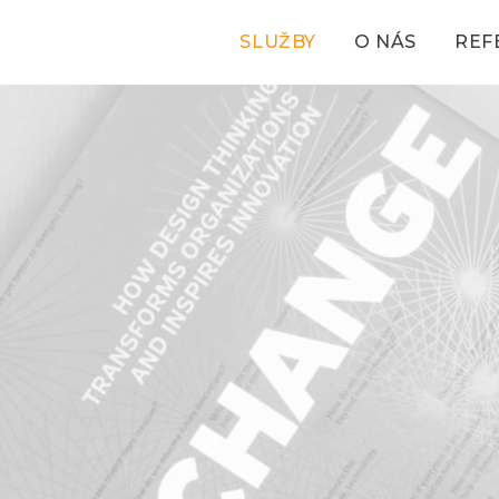
SLUŽBY
O NÁS
REF